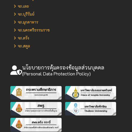
จภ.เลย
จภ.บุรีรัมย์
จภ.มุกดาหาร
จภ.นครศรีธรรมราช
จภ.ตรัง
จภ.สตูล
นโยบายการคุ้มครองข้อมูลส่วนบุคคล
(Personal Data Protection Policy)