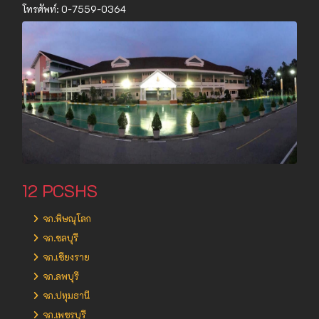
โทรศัพท์: 0-7559-0364
12 PCSHS
จภ.พิษณุโลก
จภ.ชลบุรี
จภ.เชียงราย
จภ.ลพบุรี
จภ.ปทุมธานี
จภ.เพชรบุรี