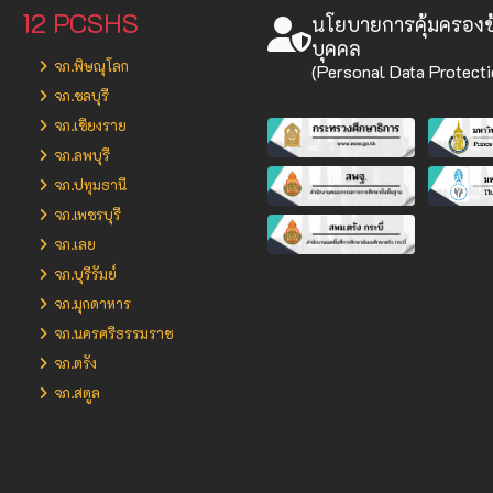
12 PCSHS
นโยบายการคุ้มครองข้
บุคคล
จภ.พิษณุโลก
(Personal Data Protecti
จภ.ชลบุรี
จภ.เชียงราย
จภ.ลพบุรี
จภ.ปทุมธานี
จภ.เพชรบุรี
จภ.เลย
จภ.บุรีรัมย์
จภ.มุกดาหาร
จภ.นครศรีธรรมราช
จภ.ตรัง
จภ.สตูล